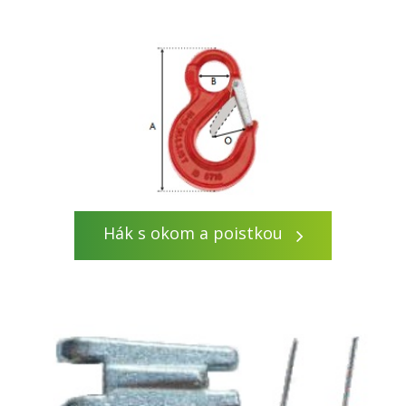
Hák s okom a poistkou