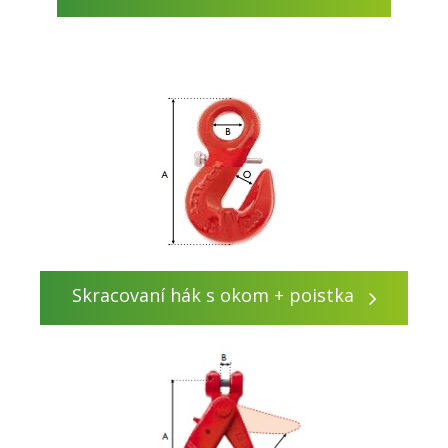
Skracovaní hák s okom + poistka