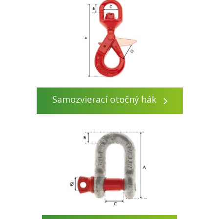
Samozvierací otočný hák