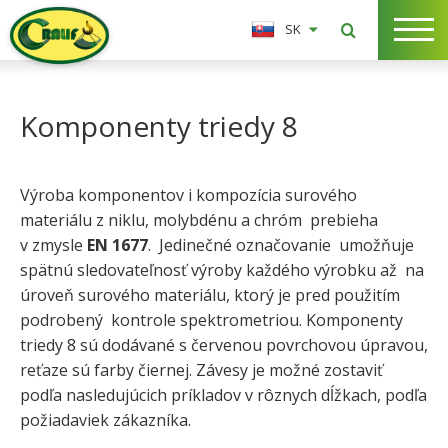
SK
Komponenty triedy 8
Výroba komponentov i kompozícia surového
materiálu z niklu, molybdénu a chróm prebieha
v zmysle
EN 1677
. Jedinečné označovanie umožňuje
spätnú sledovateľnosť výroby každého výrobku až na
úroveň surového materiálu, ktorý je pred použitím
podrobený kontrole spektrometriou. Komponenty
triedy 8 sú dodávané s červenou povrchovou úpravou,
reťaze sú farby čiernej. Závesy je možné zostaviť
podľa nasledujúcich príkladov v rôznych dĺžkach, podľa
požiadaviek zákazníka.