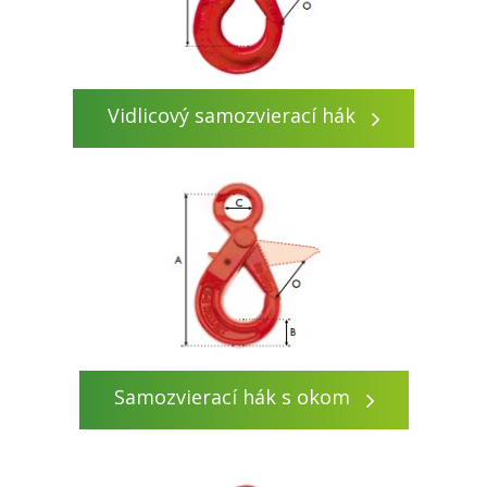
Vidlicový samozvierací hák
Samozvierací hák s okom