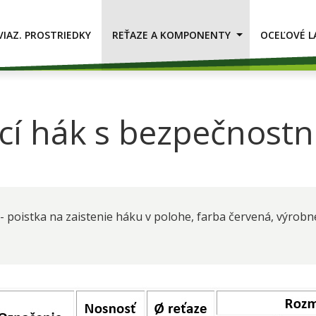
VIAZ. PROSTRIEDKY
REŤAZE A KOMPONENTY
OCEĽOVÉ L
cí hák s bezpečnost
 poistka na zaistenie háku v polohe, farba červená, výrobn