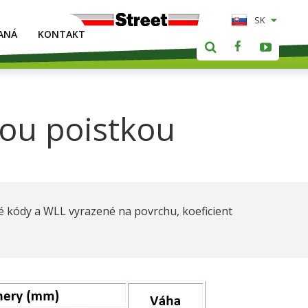
SK
ANÁ
KONTAKT
nou poistkou
é kódy a WLL vyrazené na povrchu, koeficient