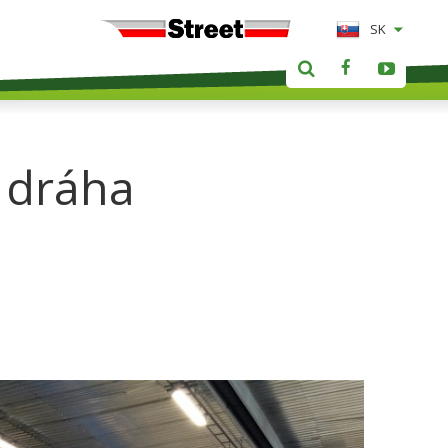
SK
 dráha