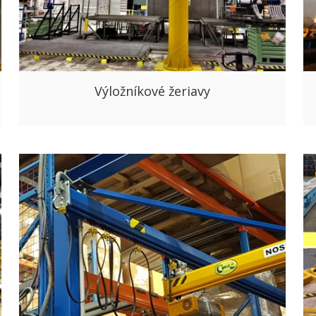
Výložníkové žeriavy