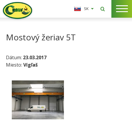
SK
Mostový žeriav 5T
Dátum:
23.03.2017
Miesto:
Vígľaš