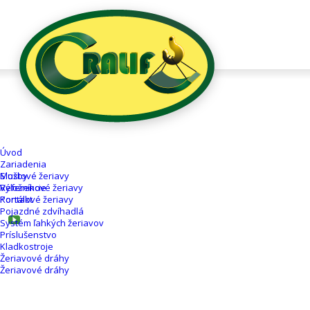
Úvod
Zariadenia
Mostové žeriavy
Služby
Výložníkové žeriavy
Referencie
Portálové žeriavy
Kontakt
Pojazdné zdvíhadlá
Systém ľahkých žeriavov
Príslušenstvo
Kladkostroje
Žeriavové dráhy
Žeriavové dráhy