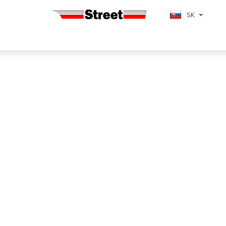
SK
osníkové a
sníkové
tálové žeriavy
Dopyt