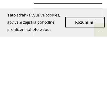
Text zprávy:
*
Tato stránka využívá cookies,
aby vám zajistila pohodlné
Rozumím!
prohlížení tohoto webu .
Ověřovací kód:
*
Četl jsem a souhlasím se
zpracováním osobních údajů
:
Ano